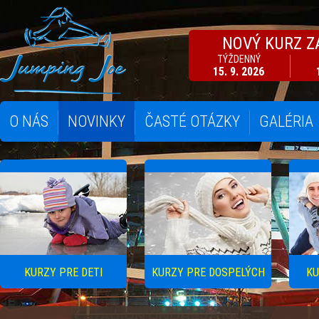
NOVÝ KURZ Z
TÝŽDENNÝ
15. 9. 2026
O NÁS
NOVINKY
ČASTÉ OTÁZKY
GALÉRIA
KURZY PRE DETI
KURZY PRE DOSPELÝCH
KU