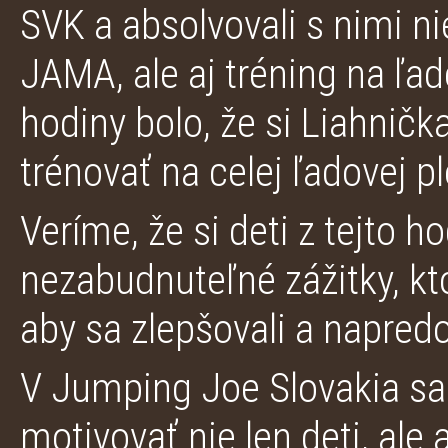
SVK a absolvovali s nimi ni
JAMA, ale aj tréning na ľa
hodiny bolo, že si Liahnička
trénovať na celej ľadovej p
Veríme, že si deti z tejto h
nezabudnuteľné zážitky, kt
aby sa zlepšovali a napred
V Jumping Joe Slovakia s
motivovať nie len deti, ale 