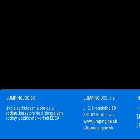
JUMPINGJOE.SK
JUMPING JOE, o.z.
I
škola korčulovania pre celú
J. C. Hronského 18
In
rodinu, kurzy pre deti, dospelých,
831 02 Bratislava
0
rodiny, požičovňa korčulí EDEA
www.jumpingjoe.sk
j
jj@jumpingjoe.sk