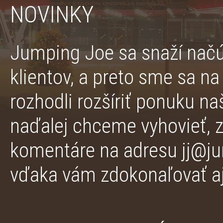
NOVINKY
Jumping Joe sa snaží nač
klientov, a preto sme sa n
rozhodli rozšíriť ponuku na
naďalej chceme vyhovieť, z
komentáre na adresu
jj@j
vďaka vám zdokonaľovať aj