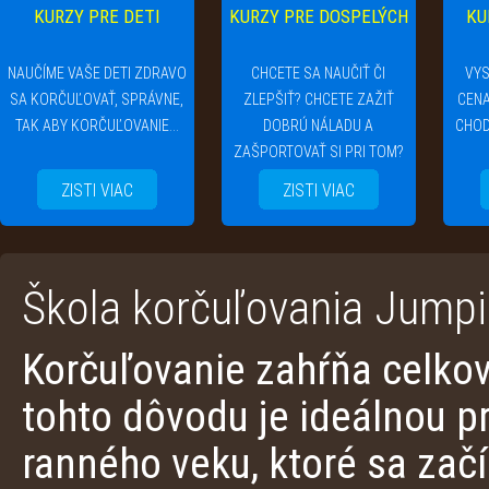
KURZY PRE DETI
KURZY PRE DOSPELÝCH
KU
NAUČÍME VAŠE DETI ZDRAVO
CHCETE SA NAUČIŤ ČI
VYS
SA KORČUĽOVAŤ, SPRÁVNE,
ZLEPŠIŤ? CHCETE ZAŽIŤ
CENA
TAK ABY KORČUĽOVANIE...
DOBRÚ NÁLADU A
CHOD
ZAŠPORTOVAŤ SI PRI TOM?
ZISTI VIAC
ZISTI VIAC
Škola korčuľovania Jumpi
Korčuľovanie zahŕňa celkov
tohto dôvodu je ideálnou p
ranného veku, ktoré sa zač