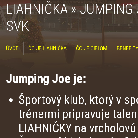
LIAHNIČKA » JUMPING
SVK
ÚVOD
ČO JE LIAHNIČKA
ČO JE CIEĽOM
BENEFIT
Jumping Joe je:
Športový klub, ktorý v s
trénermi pripravuje tale
LIAHNIČKY na vrcholovú 