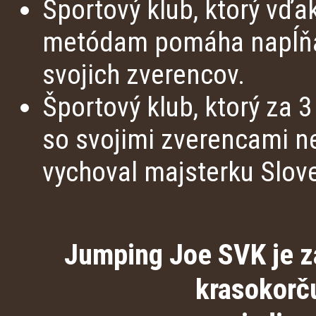
Športový klub, ktorý vď
metódam pomáha napĺňať
svojich zverencov.
Športový klub, ktorý za 3
so svojimi zverencami 
vychoval majsterku Slov
Jumping Joe SVK je z
krasokorč