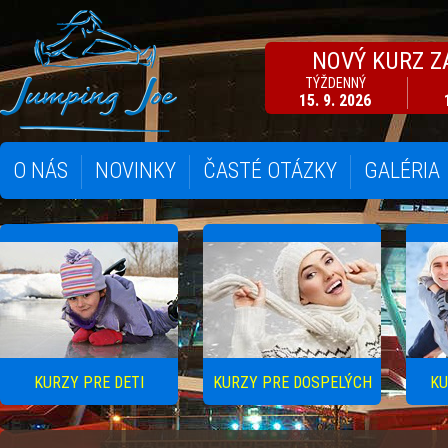
NOVÝ KURZ Z
TÝŽDENNÝ
15. 9. 2026
O NÁS
NOVINKY
ČASTÉ OTÁZKY
GALÉRIA
KURZY PRE DETI
KURZY PRE DOSPELÝCH
KU